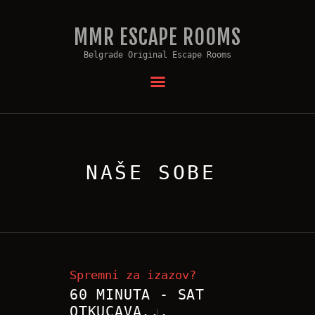
MMR ESCAPE ROOMS
MMR ESCAPE ROOMS
Belgrade Original Escape Rooms
Belgrade Original Escape Rooms
ŠTA JE ESCAPE ROOM?
NAŠE SOBE
TEAMBUILDING
PROSLAVA ROĐENDANA
NAŠE SOBE
KONTAKT
VAUČERI
Spremni za izazov?
60 MINUTA - SAT
OTKUCAVA...