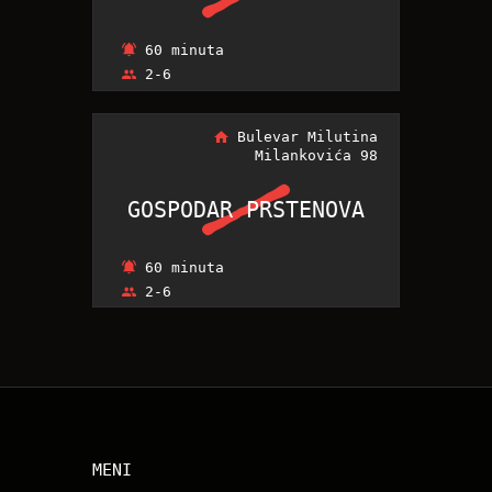
60 minuta
2-6
Bulevar Milutina
Milankovića 98
GOSPODAR PRSTENOVA
GOSPODAR PRSTENOVA
60 minuta
2-6
MENI