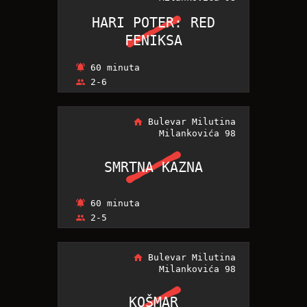
HARI POTER: RED
HARI POTER: RED
FENIKSA
FENIKSA
60 minuta
2-6
Bulevar Milutina
Milankovića 98
SMRTNA KAZNA
SMRTNA KAZNA
60 minuta
2-5
Bulevar Milutina
Milankovića 98
KOŠMAR
KOŠMAR