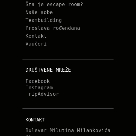
Šta je escape room?
Naše sobe
Teambuilding
Proslava rođendana
Kontakt
Vaučeri
DRUŠTVENE MREŽE
Facebook
Instagram
TripAdvisor
KONTAKT
Bulevar Milutina Milankovića