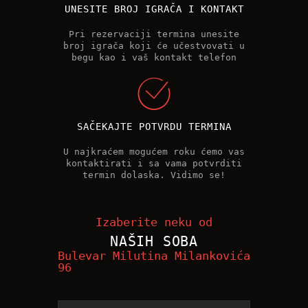
UNESITE BROJ IGRAČA I KONTAKT
Pri rezervaciji termina unesite
broj igrača koji će učestvovati u
begu kao i vaš kontakt telefon
SAČEKAJTE POTVRDU TERMINA
U najkraćem mogućem roku ćemo vas
kontaktirati i sa vama potvrditi
termin dolaska. Vidimo se!
Izaberite neku od
NAŠIH SOBA
Bulevar Milutina Milankovića
96