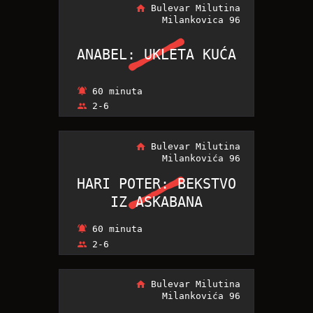
Bulevar Milutina
Milankovica 96
ANABEL: UKLETA KUĆA
ANABEL: UKLETA KUĆA
60 minuta
2-6
Bulevar Milutina
Milankovića 96
HARI POTER: BEKSTVO
HARI POTER: BEKSTVO
IZ ASKABANA
IZ ASKABANA
60 minuta
2-6
Bulevar Milutina
Milankovića 96