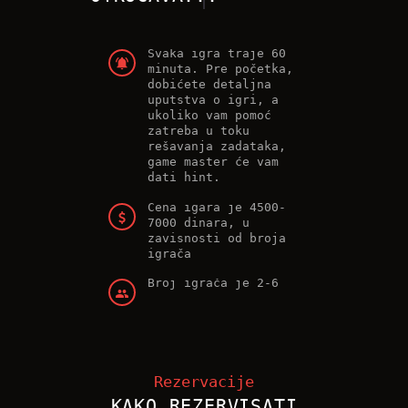
Svaka igra traje 60
minuta. Pre početka,
dobićete detaljna
uputstva o igri, a
ukoliko vam pomoć
zatreba u toku
rešavanja zadataka,
game master će vam
dati hint.
Cena igara je 4500-
7000 dinara, u
zavisnosti od broja
igrača
Broj igrača je 2-6
Rezervacije
KAKO REZERVISATI