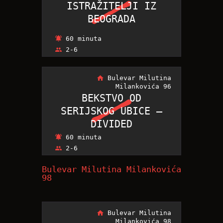
ISTRAŽITELJI IZ
ISTRAŽITELJI IZ
BEOGRADA
BEOGRADA
60 minuta
2-6
Bulevar Milutina
Milankovića 96
BEKSTVO OD
BEKSTVO OD
SERIJSKOG UBICE –
SERIJSKOG UBICE –
DIVIDED
DIVIDED
60 minuta
2-6
Bulevar Milutina Milankovića
98
Bulevar Milutina
Milankovića 98