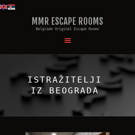
MMR ESCAPE ROOMS
MMR ESCAPE ROOMS
Belgrade Original Escape Rooms
Belgrade Original Escape Rooms
ŠTA JE ESCAPE ROOM?
NAŠE SOBE
TEAMBUILDING
PROSLAVA ROĐENDANA
KONTAKT
ISTRAŽITELJI
VAUČERI
IZ BEOGRADA