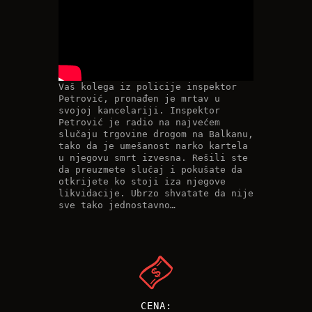
Vaš kolega iz policije inspektor
Petrović, pronađen je mrtav u
svojoj kancelariji. Inspektor
Petrović je radio na najvećem
slučaju trgovine drogom na Balkanu,
tako da je umešanost narko kartela
u njegovu smrt izvesna. Rešili ste
da preuzmete slučaj i pokušate da
otkrijete ko stoji iza njegove
likvidacije. Ubrzo shvatate da nije
sve tako jednostavno…
CENA: