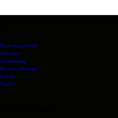
MENI
Šta je escape room?
Naše sobe
Teambuilding
Proslava rođendana
Kontakt
Vaučeri
DRUŠTVENE MREŽE