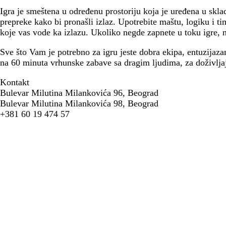
Igra je smeštena u određenu prostoriju koja je uređena u sklad
prepreke kako bi pronašli izlaz. Upotrebite maštu, logiku i t
koje vas vode ka izlazu. Ukoliko negde zapnete u toku igre, 
Sve što Vam je potrebno za igru jeste dobra ekipa, entuzijazam
na 60 minuta vrhunske zabave sa dragim ljudima, za doživljaj 
Kontakt
Bulevar Milutina Milankovića 96, Beograd
Bulevar Milutina Milankovića 98, Beograd
+381 60 19 474 57