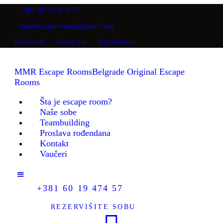
ŠTA JE ESCAPE ROOM?
+381 60 19 474 57
mmrescaperooms@gmail.com
NAŠE SOBE
Facebook
Instagram
TripAdvisor
MMR Escape Rooms
Belgrade Original Escape Rooms
TEAMBUILDING
MMR Escape Rooms
Belgrade Original Escape
Rooms
PROSLAVA
Šta je escape room?
Naše sobe
ROĐENDANA
Teambuilding
Proslava rođendana
Kontakt
KONTAKT
Vaučeri
VAUČERI
+381 60 19 474 57
REZERVIŠITE SOBU