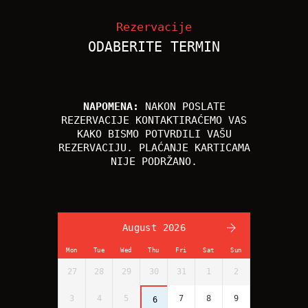
Rezervacije
ODABERITE TERMIN
NAPOMENA:
NAKON POSLATE
REZERVACIJE KONTAKTIRAĆEMO VAS
KAKO BISMO POTVRDILI VAŠU
REZERVACIJU. PLAĆANJE KARTICAMA
NIJE PODRŽANO.
August 2026
Mon
Tue
Wed
Thu
Fri
Sat
Sun
27
28
29
30
31
1
2
3
4
5
7
8
9
6