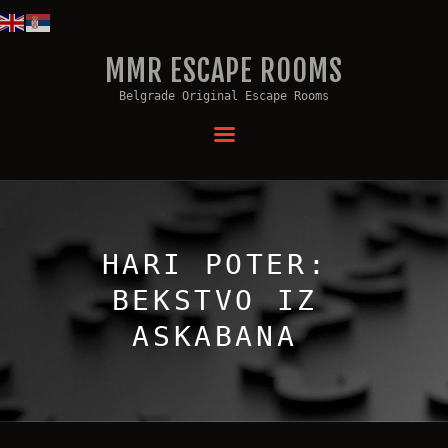
MMR ESCAPE ROOMS
MMR ESCAPE ROOMS
Belgrade Original Escape Rooms
Belgrade Original Escape Rooms
ŠTA JE ESCAPE ROOM?
NAŠE SOBE
TEAMBUILDING
PROSLAVA ROĐENDANA
KONTAKT
HARI POTER:
VAUČERI
BEKSTVO IZ
ASKABANA