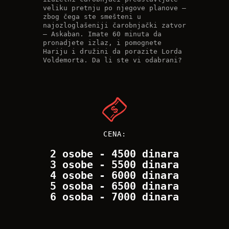
veliku pretnju po njegove planove –
zbog čega ste smešteni u
najozloglašeniji čarobnjački zatvor
– Askaban. Imate 60 minuta da
pronadjete izlaz, i pomognete
Hariju i družini da porazite Lorda
Voldemorta. Da li ste vi odabrani?
CENA:
2 osobe - 4500 dinara
3 osobe - 5500 dinara
4 osobe - 6000 dinara
5 osoba - 6500 dinara
6 osoba - 7000 dinara